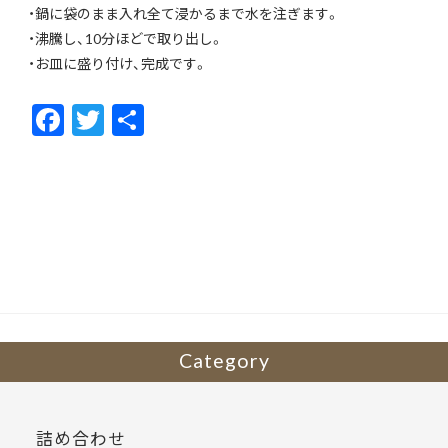
・鍋に袋のまま入れ全て浸かるまで水を注ぎます。
・沸騰し、10分ほどで取り出し。
・お皿に盛り付け、完成です。
F
T
共
ac
w
有
e
itt
b
er
o
o
k
Category
詰め合わせ