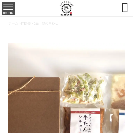

menu
ホーム
>
ITEMS
>
5品 詰め合わせ