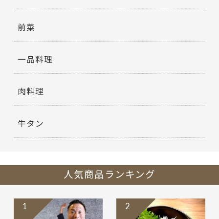
前菜
一品料理
肉料理
牛タン
人気商品ランキング
1
2