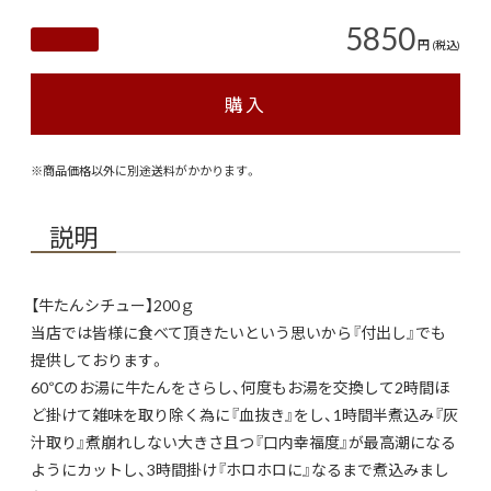
5850
円
(税込)
購入
※商品価格以外に別途送料がかかります。
説明
【牛たんシチュー】200ｇ
当店では皆様に食べて頂きたいという思いから『付出し』でも
提供しております。
60℃のお湯に牛たんをさらし、何度もお湯を交換して2時間ほ
ど掛けて雑味を取り除く為に『血抜き』をし、1時間半煮込み『灰
汁取り』煮崩れしない大きさ且つ『口内幸福度』が最高潮になる
ようにカットし、3時間掛け『ホロホロに』なるまで煮込みまし