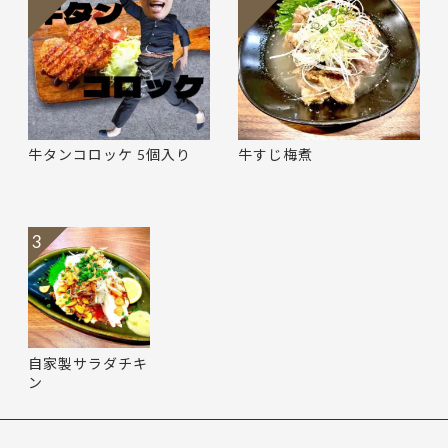
牛タンコロッケ 5個入り
牛すじ梅煮
3
自家製サラダチキ
ン