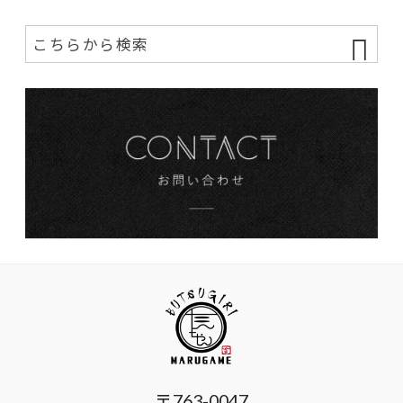
〒763-0047