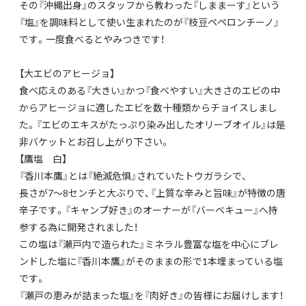
その『沖縄出身』のスタッフから教わった『しままーす』という
『塩』を調味料として使い生まれたのが『枝豆ペペロンチーノ』
です。一度食べるとやみつきです！
【大エビのアヒージョ】
食べ応えのある『大きい』かつ『食べやすい』大きさのエビの中
からアヒージョに適したエビを数十種類からチョイスしまし
た。『エビのエキスがたっぷり染み出したオリーブオイル』は是
非バケットとお召し上がり下さい。
【鷹塩 白】
『香川本鷹』とは『絶滅危惧』されていたトウガラシで、
長さが7～8センチと大ぶりで、『上質な辛みと旨味』が特徴の唐
辛子です。『キャンプ好き』のオーナーが『バーベキュー』へ持
参する為に開発されました！
この塩は『瀬戸内で造られた』ミネラル豊富な塩を中心にブレ
ンドした塩に『香川本鷹』がそのままの形で1本埋まっている塩
です。
『瀬戸の恵みが詰まった塩』を『肉好き』の皆様にお届けします！