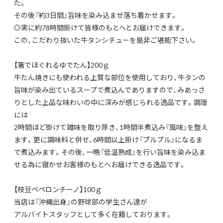
た。
その後『約3日間』旨味を染み込ませ落ち着かせます。
◎実に約78時間掛けて皆様のもとへとお届けできます。
この、こだわり抜いた牛タンシチューを是非ご堪能下さい。
【箸でほぐれるゆでたん】200ｇ
牛たん焼きにも使われる上質な部位を使用しており、牛タンの
旨味が染み出ているスープで煮込んでありますので、みあっさ
りとした上品な味わいの中に深みが感じられる逸品です。調理
には
2時間ほど掛けて雑味を取り除き、1時間半煮込み『風味』を整え
ます。更に調味料と併せ、6時間以上掛け『プルプル』になるま
で煮込みます。その後、一晩『低温熟成』を行い旨味を染み込ま
せる為に寝かせお客様のもとへお届けできる逸品です。
【枝豆ペペロンチーノ】100ｇ
当店は『沖縄出身』の野球部の学生さん達が
アルバイトスタッフとして多く在籍しております。