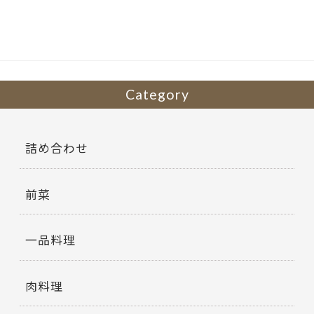
o
o
k
Category
詰め合わせ
前菜
一品料理
肉料理