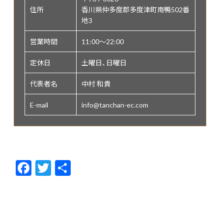
住所
香川県仲多度郡多度津町南鴨502番
地3
営業時間
11:00〜22:00
定休日
土曜日、日曜日
代表者名
中村 和貴
E-mail
info@tanchan-ec.com
F
T
共
ac
w
有
e
itt
b
er