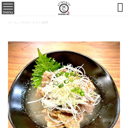

menu
ホーム
>
ITEMS
>
牛すじ梅煮