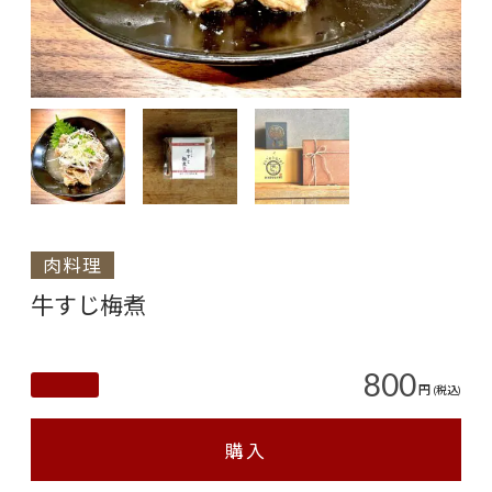
肉料理
牛すじ梅煮
800
円
(税込)
購入